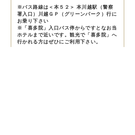
※バス路線は＜本５２＞ 本川越駅（警察
署入口）川越ＧＰ（グリーンパーク）行に
お乗り下さい
※「喜多院」入口バス停からですとなお当
ホテルまで近いです。観光で「喜多院」へ
行かれる方はぜひにご利用下さい。
※JR「南古谷駅」をご利用のお客様へ
「南古谷駅」が当ホテルから一番近い駅と
なりますが、当ホテルまでのバスがござい
ません。「南古谷駅」からはタクシーでの
ご来店となりますのでご注意下さい。
周辺情報
小江戸川越観光協会